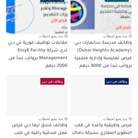
منذ بضع لحظات
منذ بضع لحظات
وظائف مدرسة سانمارك دبي
مقابلات توظيف فورية في دبي
(Dubai Heights Academy)
لدى شركة EvsyE Facility
فرص تعليمية وإدارية متميزة
Management برواتب تبدأ من
برواتب تبدأ من 3000 درهم
2000 درهم
وظائف في دبي
وظائف في دبي
منذ بضع لحظات
منذ بضع لحظات
فرص وظيفية واعدة في قلب
وظائف فندق ليفا دبي فرص
التطوير العقاري بشركة داماك
عمل فندقية راقية في قلب