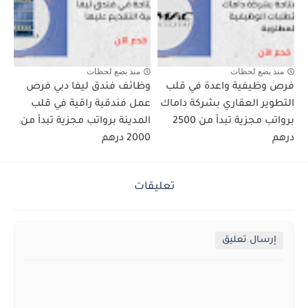
منذ بضع لحظات
منذ بضع لحظات
فرص وظيفية واعدة في قلب
وظائف فندق ليفا دبي فرص
التطوير العقاري بشركة داماك
عمل فندقية راقية في قلب
برواتب مجزية تبدأ من 2500
المدينة برواتب مجزية تبدأ من
درهم
2000 درهم
تعليقات
إرسال تعليق