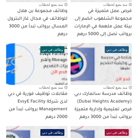
منذ بضع لحظات
منذ بضع لحظات
فرص عمل متميزة في
وظائف مجموعة بن هلال
مجموعة الشلهوب انضم إلى
للوظائف في مجال غاز البترول
بيئة عمل ملهمة في الإمارات
المسال برواتب تبدأ من 3000
برواتب تصل إلى 5000 درهم
درهم
وظائف في دبي
وظائف في دبي
منذ بضع لحظات
منذ بضع لحظات
وظائف مدرسة سانمارك دبي
مقابلات توظيف فورية في دبي
(Dubai Heights Academy)
لدى شركة EvsyE Facility
فرص تعليمية وإدارية متميزة
Management برواتب تبدأ من
برواتب تبدأ من 3000 درهم
2000 درهم
وظائف في دبي
وظائف في دبي